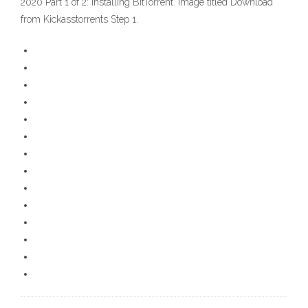
2020 Part 1 of 2: Installing BitTorrent. Image titled Download
from Kickasstorrents Step 1.