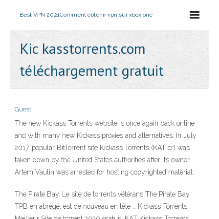
Best VPN 2021
Comment obtenir vpn sur xbox one
Kic kasstorrents.com
téléchargement gratuit
Guest
The new Kickass Torrents website is once again back online
and with many new Kickass proxies and alternatives. In July
2017, popular BitTorrent site Kickass Torrents (KAT cr) was
taken down by the United States authorities after its owner
Artem Vaulin was arrested for hosting copyrighted material.
The Pirate Bay. Le site de torrents vétérans The Pirate Bay,
TPB en abrégé, est de nouveau en tête … Kickass Torrents
Meilleur Site de torrent 2020 gratuit. KAT Kickass Torrents.