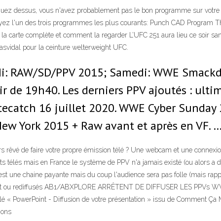
liquez dessus, vous n'avez probablement pas le bon programme sur votre 
Essayez l'un des trois programmes les plus courants: Punch CAD Program
 carte complète et comment la regarder L’UFC 251 aura lieu ce soir samedi
vidal pour la ceinture welterweight UFC.
edi: RAW/SD/PPV 2015; Samedi: WWE Smack
r de 19h40. Les derniers PPV ajoutés : ulti
ecatch 16 juillet 2020. WWE Cyber Sunday 
w York 2015 + Raw avant et après en VF. 
s rêvé de faire votre propre émission télé ? Une webcam et une connexion
ts télés mais en France le système de PPV n'a jamais existé (ou alors a 
est une chaine payante mais du coup l'audience sera pas folle (mais rappor
ct ou rediffusés AB1/ABXPLORE ARRÊTENT DE DIFFUSER LES PPVs WWE! -
ulé « PowerPoint - Diffusion de votre présentation » issu de Comment 
mons