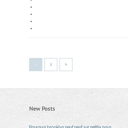
1
2
New Posts
Pourquoi brooklyn neuf neuf sur netflix nous