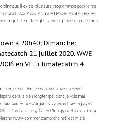
ordinateur. Il existe plusieurs programmes populaires
 Thumbnail, Vox Proxy Animated Power Point ou Pocket
 11 juillet sur la Fight Island et proposera une carte
down à 20h40; Dimanche:
matecatch 21 juillet 2020. WWE
2006 en VF. ultimatecatch 4
…
 Internet sont tout ce dont vous avez besoin !
disparu depuis bien longtemps) donc je vois mal
tera peut-être + d'argent si Canal est prêt à payer).
 Duration: 10:19. Catch Club 49,608 views. 10:19.
Ça Marche (www.commentcamarche.net) est mis à