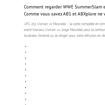
Comment regarder WWE SummerSlam en fra
Comme vous savez AB1 et ABXplore ne vo
UFC 251 Usman vs Masvidal – la carte complète et commen
event Kamaru Usman vs Jorge Masvidal pour la ceinture 
Australie, l’endroit où se diriger pour votre diffusion en d