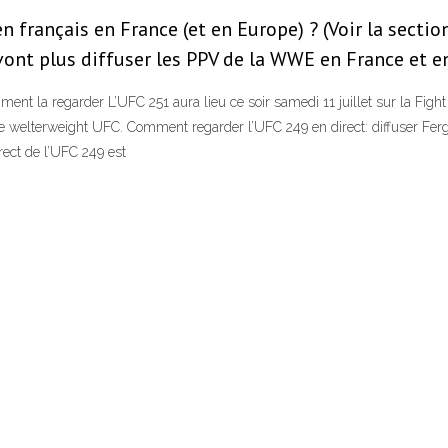
nçais en France (et en Europe) ? (Voir la section 
nt plus diffuser les PPV de la WWE en France et e
t la regarder L’UFC 251 aura lieu ce soir samedi 11 juillet sur la Figh
welterweight UFC. Comment regarder l’UFC 249 en direct: diffuser Fergu
irect de l’UFC 249 est