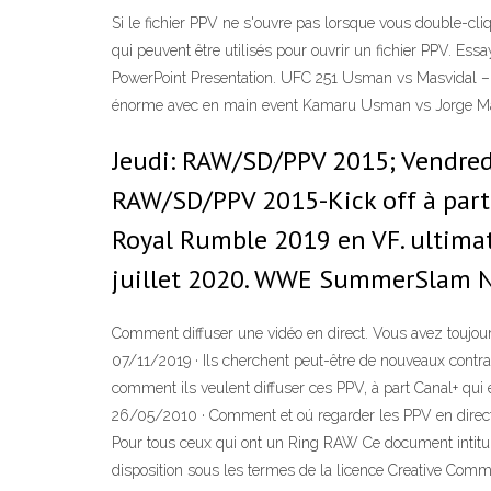
Si le fichier PPV ne s'ouvre pas lorsque vous double-c
qui peuvent être utilisés pour ouvrir un fichier PPV. 
PowerPoint Presentation. UFC 251 Usman vs Masvidal – la
énorme avec en main event Kamaru Usman vs Jorge Mas
Jeudi: RAW/SD/PPV 2015; Vendr
RAW/SD/PPV 2015-Kick off à parti
Royal Rumble 2019 en VF. ultimat
juillet 2020. WWE SummerSlam Ne
Comment diffuser une vidéo en direct. Vous avez toujour
07/11/2019 · Ils cherchent peut-être de nouveaux contra
comment ils veulent diffuser ces PPV, à part Canal+ qui 
26/05/2010 · Comment et oú regarder les PPV en dire
Pour tous ceux qui ont un Ring RAW Ce document intit
disposition sous les termes de la licence Creative Com